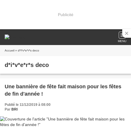
Publicité
MENU
Accueil
» d*i*v*e*r*s deco
d*i*v*e*r*s deco
Une bannière de fête fait maison pour les fêtes
de fin d'année !
Publié le 11/12/2019 à 08:00
Par
BRI