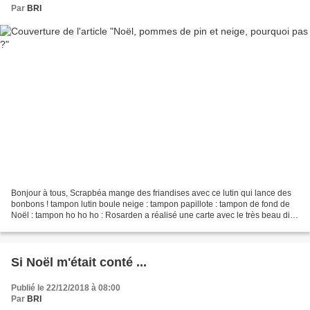
Par
BRI
Bonjour à tous, Scrapbéa mange des friandises avec ce lutin qui lance des
bonbons ! tampon lutin boule neige : tampon papillote : tampon de fond de
Noël : tampon ho ho ho : Rosarden a réalisé une carte avec le très beau die
branche pomme de pin. avec...
Si Noël m'était conté ...
Publié le 22/12/2018 à 08:00
Par
BRI