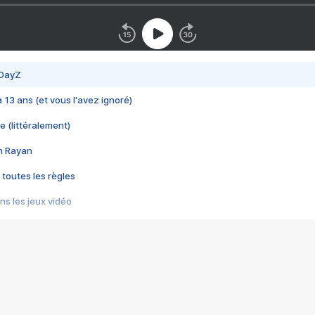
 DayZ
 a 13 ans (et vous l'avez ignoré)
e (littéralement)
im Rayan
 toutes les règles
s les jeux vidéo
us choquant de Rockstar ? - Le scandale BULLY
e plus moche de Steam
du RÊVE tourne au CAUCHEMAR
pendant 8 heures