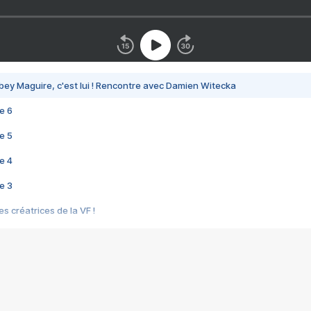
bey Maguire, c'est lui ! Rencontre avec Damien Witecka
e 6
e 5
e 4
e 3
s créatrices de la VF !
e 2
e 1
e Mektoub My Love arrive enfin ! Rencontre avec Shaïn Boumedine et Sal
i : après Toni en famille