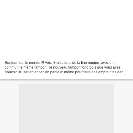
Bonjour tout le monde !!! Voici 3 créations de la fine équipe, avec en
commun le même tampon : le nouveau tampon fond bois que vous allez
pouvoir utiliser en entier, en partie et même pour faire des empreintes dans
la pâte fimo ! Pour sa carte, Sandrine...