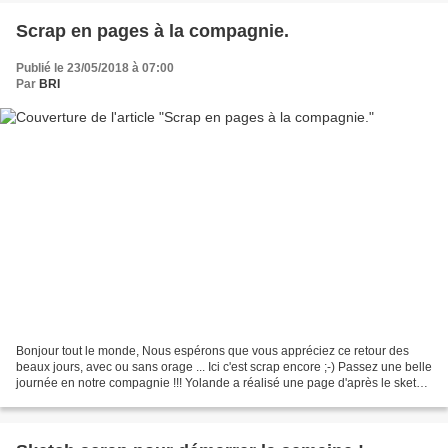
Scrap en pages à la compagnie.
Publié le 23/05/2018 à 07:00
Par
BRI
Bonjour tout le monde, Nous espérons que vous appréciez ce retour des
beaux jours, avec ou sans orage ... Ici c'est scrap encore ;-) Passez une belle
journée en notre compagnie !!! Yolande a réalisé une page d'après le sketch
proposé en avril par Sandrine...