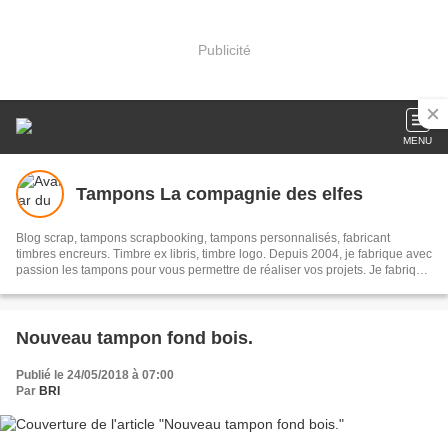
Publicité
MENU
Tampons La compagnie des elfes
Blog scrap, tampons scrapbooking, tampons personnalisés, fabricant
timbres encreurs. Timbre ex libris, timbre logo. Depuis 2004, je fabrique avec
passion les tampons pour vous permettre de réaliser vos projets. Je fabrique
également avec vos idées des tampons personnalisés sur mesure. Abonnez
vous, comme cela vous serez informé (e) de nos nouveautés et de toutes
nos idées pour vous aider dans vos créations et envies.
Nouveau tampon fond bois.
Publié le 24/05/2018 à 07:00
Par
BRI