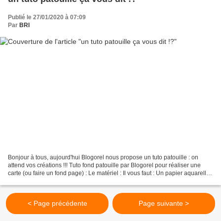
Publié le 27/01/2020 à 07:09
Par
BRI
Bonjour à tous, aujourd'hui Blogorel nous propose un tuto patouille : on
attend vos créations !!! Tuto fond patouille par Blogorel pour réaliser une
carte (ou faire un fond page) : Le matériel : Il vous faut : Un papier aquarelle
10*15 Un papier aquarelle...
< Page précédente
Page suivante >