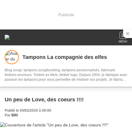
Publicité
MENU
Tampons La compagnie des elfes
Blog scrap, tampons scrapbooking, tampons personnalisés, fabricant
timbres encreurs. Timbre ex libris, timbre logo. Depuis 2004, je fabrique avec
passion les tampons pour vous permettre de réaliser vos projets. Je fabrique
également avec vos idées des tampons personnalisés sur mesure. Abonnez
vous, comme cela vous serez informé (e) de nos nouveautés et de toutes
nos idées pour vous aider dans vos créations et envies.
Un peu de Love, des coeurs !!!!
Publié le 04/02/2020 à 08:00
Par
BRI