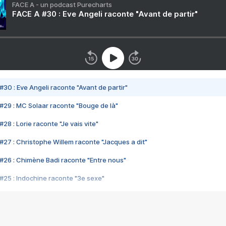
FACE A - un podcast Purecharts
FACE A #30 : Eve Angeli raconte "Avant de partir"
#30 : Eve Angeli raconte "Avant de partir"
#29 : MC Solaar raconte "Bouge de là"
28 : Lorie raconte "Je vais vite"
#27 : Christophe Willem raconte "Jacques a dit"
#26 : Chimène Badi raconte "Entre nous"
#25 : Indochine raconte "3e sexe"
#24 : Zaho raconte "C'est chelou"
#23 : Patrick Bruel raconte "Au café des délices"