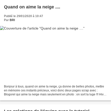
Quand on aime la neige ....
Publié le 29/01/2020 à 10:47
Par
BRI
Bonjour à tous, quand on aime la neige, ça donne de belles photos, mettre
en mémoire ces instants précieux, voici donc deux pages scrap avec :
Blogorel qui aime la neige mais seulement en photo : on sort la luge !!! Hiver
et neige aussi sur la page de...