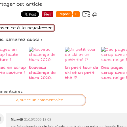
rtager cet article
Repost
0
inscrire à la newsletter
us aimerez aussi :
es en scrap
Nouveau
Un petit tour de
Des pages
te couture !
challenge de
ski et un petit
scrap avec 
Mars 2020.
thé !?
sans neige !
mmentaires
Ajouter un commentaire
M
Mary49
31/10/2009 13:08
<br /> bonjour<br /> <br /> je n'arrive pas à aller sur votre boutique(le lien n