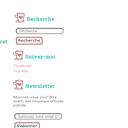
Recherche
Recherche
cet
Suivez-moi
Facebook
Flux RSS
Newsletter
Abonnez-vous pour être
averti des nouveaux articles
publiés.
E
m
a
i