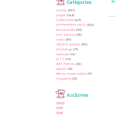
Catégories
cartes
(827)
pages
(463)
CONCOURS
(169)
D*I*V*E*R*S DECO
(150)
Nouveautés
(125)
mini albums
(115)
tutos
(87)
OBJETS altérés
(80)
Challenge
(79)
astuces
(76)
A T C
(47)
ART POSTAL
(32)
sketch
(31)
MM ou mixed media
(19)
magazine
(10)
Archives
2020
2019
2018