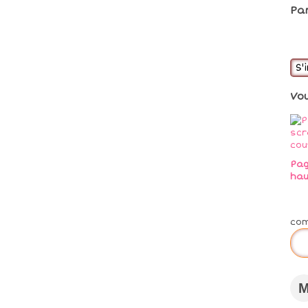
Pa
S'
Vo
Pag
hau
co