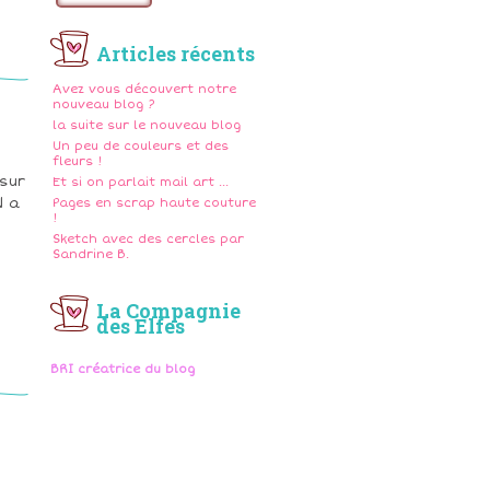
l
Articles récents
Avez vous découvert notre
nouveau blog ?
la suite sur le nouveau blog
Un peu de couleurs et des
fleurs !
 sur
Et si on parlait mail art ...
N a
Pages en scrap haute couture
!
Sketch avec des cercles par
Sandrine B.
La Compagnie
des Elfes
BRI créatrice du blog