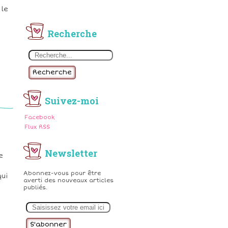
 le
Recherche
Recherche
Suivez-moi
Facebook
Flux RSS
Newsletter
e
Abonnez-vous pour être
qui
averti des nouveaux articles
publiés.
E
m
a
i