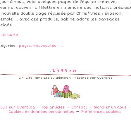
jour à tous, voici quelques pages de l'équipe créative,
venirs, souvenirs ! Mettre en mémoire des instants précieux.
 nouvelle double page réalisée par Chris/Kriss : évasion,
emble ... avec ces produits, Sabine adore les paysages
igés......
e la suite
tégories :
pages
,
Nouveautés
-
…
1
2
3
4
5
>
>>
Girl Gift Template by Ipietoon - Hébergé par
Overblog
atuit sur Overblog
Top articles
Contact
Signaler un abus
Cookies et données personnelles
Préférences cookies