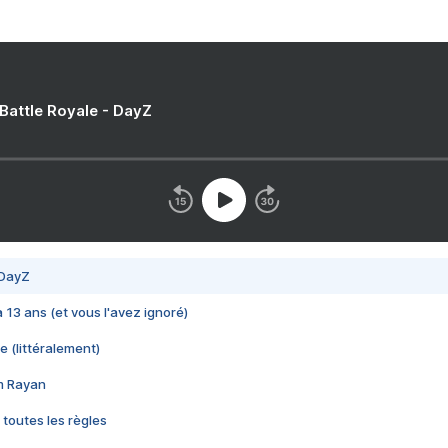
 Battle Royale - DayZ
 DayZ
 a 13 ans (et vous l'avez ignoré)
e (littéralement)
im Rayan
 toutes les règles