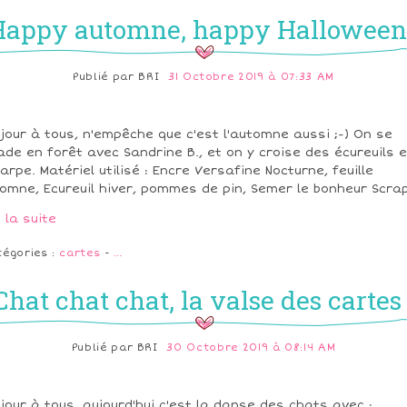
Happy automne, happy Halloween 
Publié par
BRI
31 Octobre 2019 à 07:33 AM
jour à tous, n'empêche que c'est l'automne aussi ;-) On se
ade en forêt avec Sandrine B., et on y croise des écureuils 
arpe. Matériel utilisé : Encre Versafine Nocturne, feuille
omne, Ecureuil hiver, pommes de pin, Semer le bonheur Scrap.
e la suite
tégories :
cartes
-
…
Chat chat chat, la valse des cartes 
Publié par
BRI
30 Octobre 2019 à 08:14 AM
jour à tous, aujourd'hui c'est la danse des chats avec :