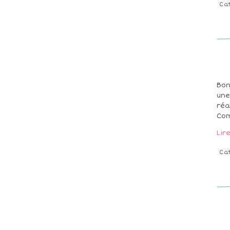
Ca
Bon
une
réa
Com
Lir
Ca