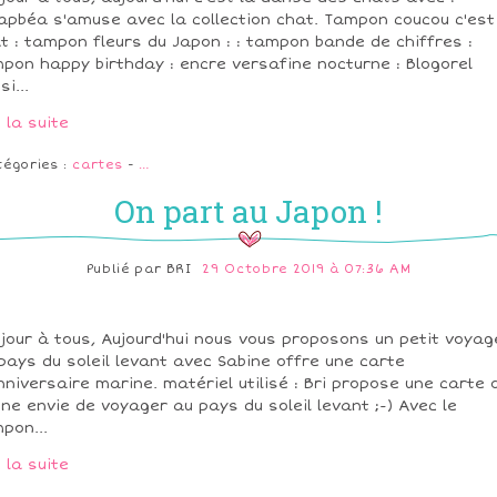
apbéa s'amuse avec la collection chat. Tampon coucou c'est
t : tampon fleurs du Japon : : tampon bande de chiffres :
pon happy birthday : encre versafine nocturne : Blogorel
i...
e la suite
tégories :
cartes
-
…
On part au Japon !
Publié par
BRI
29 Octobre 2019 à 07:36 AM
jour à tous, Aujourd'hui nous vous proposons un petit voyag
pays du soleil levant avec Sabine offre une carte
nniversaire marine. matériel utilisé : Bri propose une carte 
ne envie de voyager au pays du soleil levant ;-) Avec le
pon...
e la suite