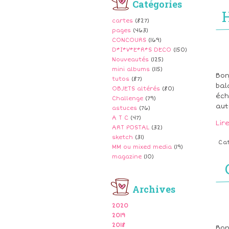
Catégories
cartes
(827)
pages
(463)
CONCOURS
(169)
D*I*V*E*R*S DECO
(150)
Nouveautés
(125)
mini albums
(115)
Bon
tutos
(87)
bal
OBJETS altérés
(80)
éch
Challenge
(79)
aut
astuces
(76)
A T C
(47)
Lir
ART POSTAL
(32)
sketch
(31)
Ca
MM ou mixed media
(19)
magazine
(10)
Archives
2020
2019
2018
Bon