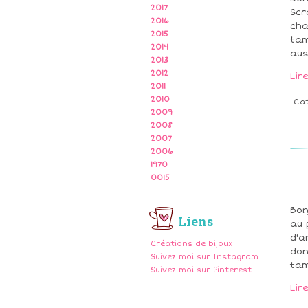
2017
Scr
2016
cha
2015
tam
2014
auss
2013
2012
Lir
2011
2010
Ca
2009
2008
2007
2006
1970
0015
Bon
Liens
au 
d'a
Créations de bijoux
don
Suivez moi sur Instagram
tam
Suivez moi sur Pinterest
Lir