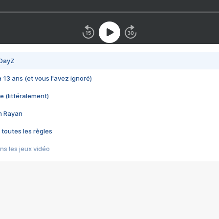
 DayZ
 a 13 ans (et vous l'avez ignoré)
e (littéralement)
im Rayan
 toutes les règles
s les jeux vidéo
us choquant de Rockstar ? - Le scandale BULLY
e plus moche de Steam
du RÊVE tourne au CAUCHEMAR