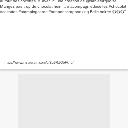
https://www.instagram.com/p/Bg9RZObFknp/