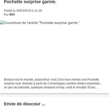
Pochette surprise garnie.
Publié le 30/03/2018 à 11:39
Par
BRI
Bonjour tout le monde, aujourd'hui c'est Cricri vous montre une Pochette
surprise rose réalisée à partir de 2 enveloppes carrées reliées ensemble...
un peu de patouille, quelques tampons et hop, voilà le résultat ! Et les
pochettes cadeaux glissées à...
Envie de douceur ...