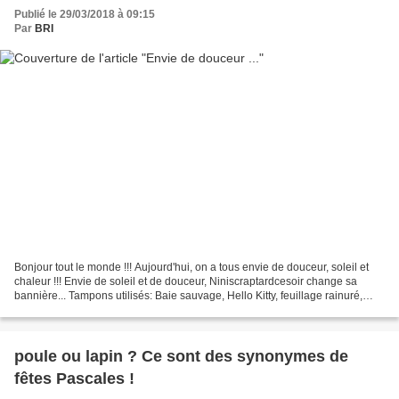
Publié le 29/03/2018 à 09:15
Par
BRI
Bonjour tout le monde !!! Aujourd'hui, on a tous envie de douceur, soleil et
chaleur !!! Envie de soleil et de douceur, Niniscraptardcesoir change sa
bannière... Tampons utilisés: Baie sauvage, Hello Kitty, feuillage rainuré,
frise coeur, trio d'étiquettes,...
poule ou lapin ? Ce sont des synonymes de
fêtes Pascales !