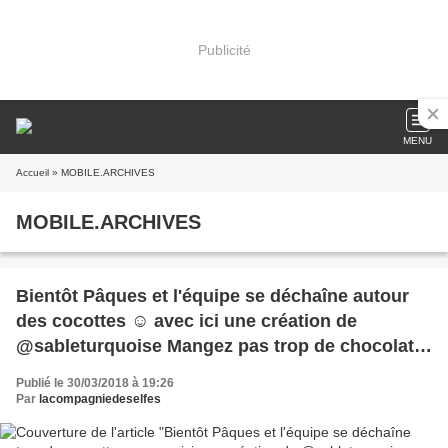
Publicité
MENU
Accueil
» MOBILE.ARCHIVES
MOBILE.ARCHIVES
Bientôt Pâques et l'équipe se déchaîne autour
des cocottes ☺ avec ici une création de
@sableturquoise Mangez pas trop de chocolat
hein. .. #lacompagniedeselfes #chocolat
Publié le 30/03/2018 à 19:26
#cocottes #stampingcards
Par
lacompagniedeselfes
#tamponscrapbooking Belle soirée 💞💞💞