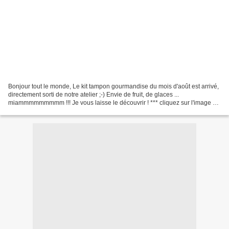
Bonjour tout le monde, Le kit tampon gourmandise du mois d'août est arrivé,
directement sorti de notre atelier ;-) Envie de fruit, de glaces ...
miammmmmmmmm !!! Je vous laisse le découvrir ! *** cliquez sur l'image et
vous serez en boutique. Pour illustrer...