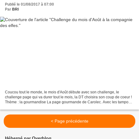
Publié le 01/08/2017 à 07:00
Par
BRI
Coucou tout le monde, le mois d'Août débute avec son challenge, le
challenge page qui va durer tout le mois, la DT choisira son coup de coeur !
Thème : la gourmandise La page gourmande de Carolec. Avec les tampons
: tampon coupe glace, tampon grunge croisillon,...
< Page précédente
Hébergé par Overblog