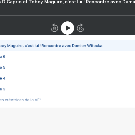
 DiCaprio et Tobey Maguire, c'est lui ! Rencontre avec Dam
bey Maguire, c'est lui ! Rencontre avec Damien Witecka
e 6
e 5
e 4
e 3
s créatrices de la VF !
e 2
e 1
e Mektoub My Love arrive enfin ! Rencontre avec Shaïn Boumedine et Sal