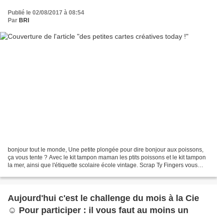
Publié le 02/08/2017 à 08:54
Par
BRI
bonjour tout le monde, Une petite plongée pour dire bonjour aux poissons,
ça vous tente ? Avec le kit tampon maman les ptits poissons et le kit tampon
la mer, ainsi que l'étiquette scolaire école vintage. Scrap Ty Fingers vous
emmène sous les tropiques....
Aujourd'hui c'est le challenge du mois à la Cie
☺ Pour participer : il vous faut au moins un