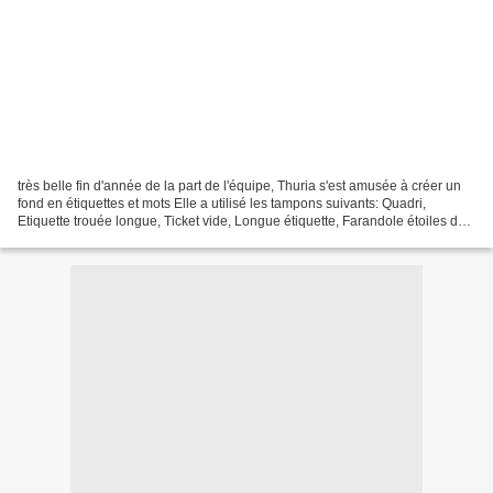
très belle fin d'année de la part de l'équipe, Thuria s'est amusée à créer un
fond en étiquettes et mots Elle a utilisé les tampons suivants: Quadri,
Etiquette trouée longue, Ticket vide, Longue étiquette, Farandole étoiles de
neige, Important, Détail...