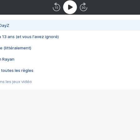
 DayZ
 a 13 ans (et vous l'avez ignoré)
e (littéralement)
im Rayan
 toutes les règles
s les jeux vidéo
us choquant de Rockstar ? - Le scandale BULLY
e plus moche de Steam
du RÊVE tourne au CAUCHEMAR
pendant 8 heures
it… à tort