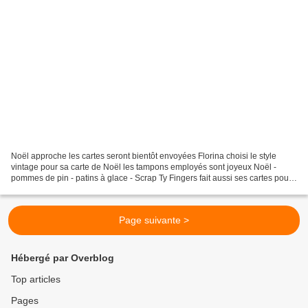
Noël approche les cartes seront bientôt envoyées Florina choisi le style
vintage pour sa carte de Noël les tampons employés sont joyeux Noël -
pommes de pin - patins à glace - Scrap Ty Fingers fait aussi ses cartes pour
la Bonne Année Tampon poinsettia...
Page suivante >
Hébergé par Overblog
Top articles
Pages