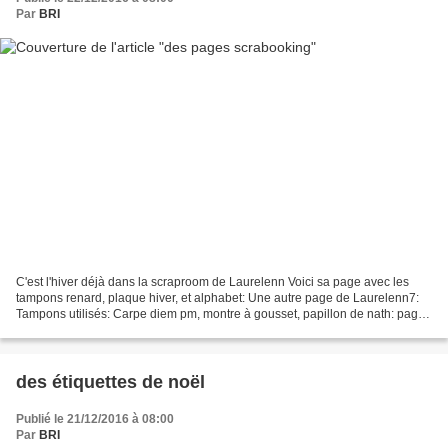
Par
BRI
C'est l'hiver déjà dans la scraproom de Laurelenn Voici sa page avec les
tampons renard, plaque hiver, et alphabet: Une autre page de Laurelenn7:
Tampons utilisés: Carpe diem pm, montre à gousset, papillon de nath: page
de Nadine tampons utilisés : grillage...
des étiquettes de noël
Publié le 21/12/2016 à 08:00
Par
BRI