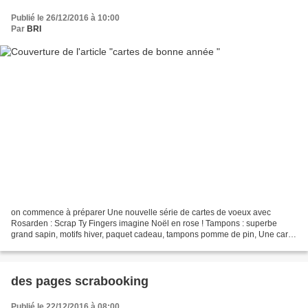
Publié le 26/12/2016 à 10:00
Par
BRI
on commence à préparer Une nouvelle série de cartes de voeux avec
Rosarden : Scrap Ty Fingers imagine Noël en rose ! Tampons : superbe
grand sapin, motifs hiver, paquet cadeau, tampons pomme de pin, Une carte
vœux avec Florina les tampons employés sont...
des pages scrabooking
Publié le 22/12/2016 à 08:00