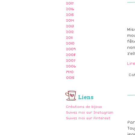
2017
2016
2015
2014
2013
Mis
2012
mou
2011
fêt
2010
non
2009
z'el
2008
2007
Lir
2006
1970
Ca
0015
Liens
Créations de bijoux
Suivez moi sur Instagram
Suivez moi sur Pinterest
Par
Tou
jea