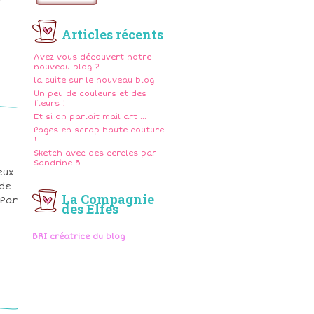
l
Articles récents
Avez vous découvert notre
nouveau blog ?
la suite sur le nouveau blog
Un peu de couleurs et des
fleurs !
Et si on parlait mail art ...
Pages en scrap haute couture
!
Sketch avec des cercles par
Sandrine B.
eux
nde
La Compagnie
 Par
des Elfes
BRI créatrice du blog