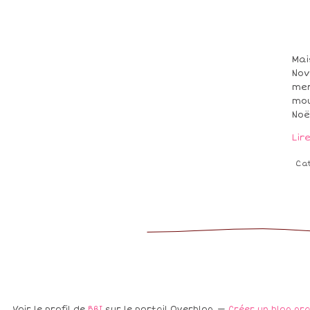
Mai
Nov
mer
mou
Noël
Lir
Ca
Voir le profil de
BRI
sur le portail Overblog
Créer un blog gr