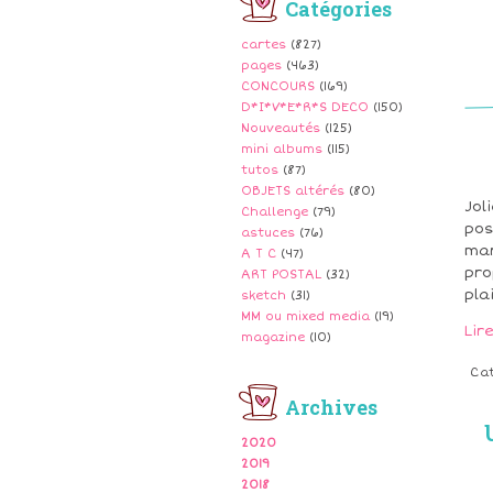
Catégories
cartes
(827)
pages
(463)
CONCOURS
(169)
D*I*V*E*R*S DECO
(150)
Nouveautés
(125)
mini albums
(115)
tutos
(87)
OBJETS altérés
(80)
Jol
Challenge
(79)
pos
astuces
(76)
mar
A T C
(47)
pro
ART POSTAL
(32)
plai
sketch
(31)
MM ou mixed media
(19)
Lir
magazine
(10)
Ca
Archives
2020
2019
2018