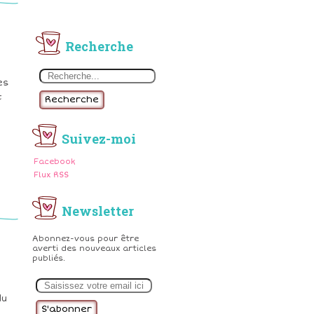
Recherche
es
t
Recherche
Suivez-moi
Facebook
Flux RSS
Newsletter
Abonnez-vous pour être
averti des nouveaux articles
publiés.
E
m
a
du
i
,