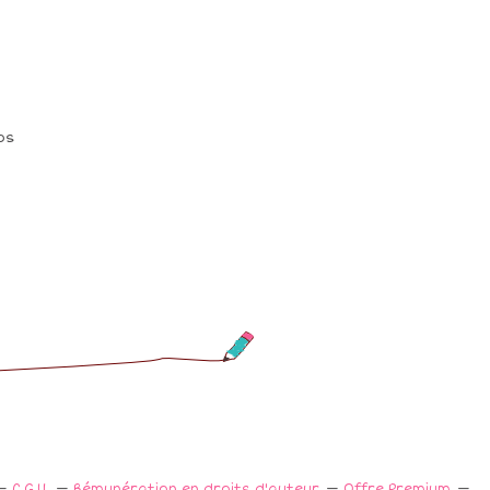
os
C.G.U.
Rémunération en droits d'auteur
Offre Premium