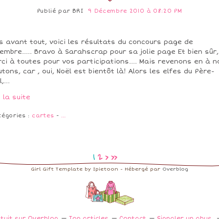
Publié par
BRI
9 Décembre 2010 à 08:20 PM
s avant tout, voici les résultats du concours page de
embre..... Bravo à Sarahscrap pour sa jolie page Et bien sûr,
ci à toutes pour vos participations.... Mais revenons en à n
tons, car , oui, Noël est bientôt là! Alors les elfes du Père-
,...
e la suite
tégories :
cartes
-
…
1
2
>
>>
Girl Gift Template by Ipietoon - Hébergé par
Overblog
atuit sur Overblog
Top articles
Contact
Signaler un abus