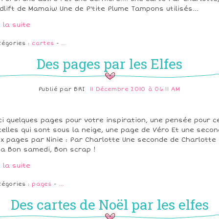
dlift de Mamaiw Une de P'tite Plume Tampons utilisés...
e la suite
tégories :
cartes
-
…
Des pages par les Elfes
Publié par
BRI
11 Décembre 2010 à 06:11 AM
ci quelques pages pour votre inspiration, une pensée pour c
celles qui sont sous la neige, une page de Véro Et une seco
x pages par Ninie : Par Charlotte Une seconde de Charlotte
ia Bon samedi, Bon scrap !
e la suite
tégories :
pages
-
…
Des cartes de Noël par les elfes