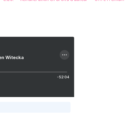
ien Witecka
-52:04