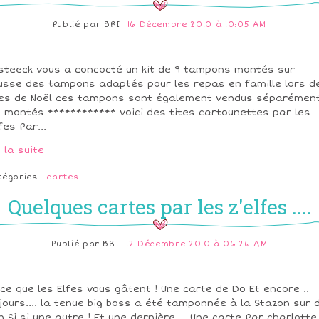
Publié par
BRI
16 Décembre 2010 à 10:05 AM
steeck vous a concocté un kit de 9 tampons montés sur
sse des tampons adaptés pour les repas en famille lors d
es de Noël ces tampons sont également vendus séparémen
 montés ************ voici des tites cartounettes par les
fes Par...
e la suite
tégories :
cartes
-
…
Quelques cartes par les z'elfes ....
Publié par
BRI
12 Décembre 2010 à 06:26 AM
ce que les Elfes vous gâtent ! Une carte de Do Et encore ..
jours.... la tenue big boss a été tamponnée à la Stazon sur 
n Si si une autre ! Et une dernière.... Une carte Par charlotte