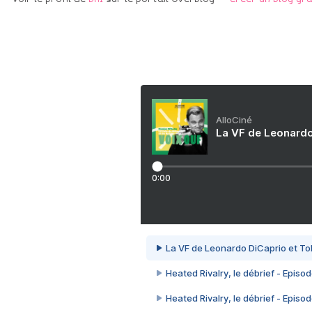
AlloCiné
La VF de Leonardo
0:00
La VF de Leonardo DiCaprio et To
Heated Rivalry, le débrief - Episod
Heated Rivalry, le débrief - Episod