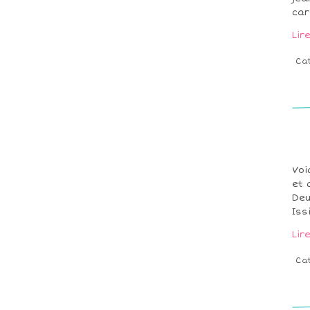
car
Lir
Ca
Voi
et 
Deu
Iss
Lir
Ca