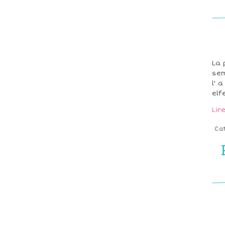
La 
sem
l' 
elf
Lir
Ca