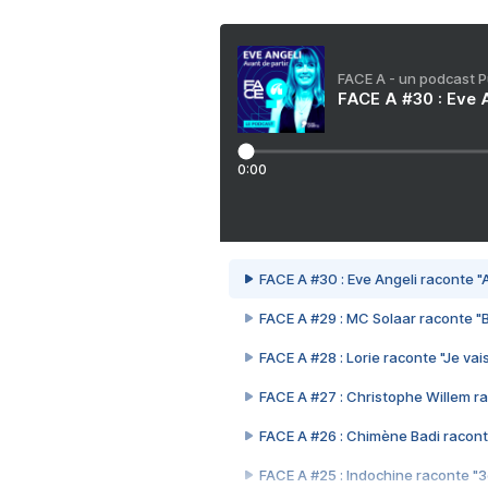
FACE A - un podcast 
FACE A #30 : Eve A
0:00
FACE A #30 : Eve Angeli raconte "A
FACE A #29 : MC Solaar raconte "
FACE A #28 : Lorie raconte "Je vais
FACE A #27 : Christophe Willem ra
FACE A #26 : Chimène Badi racont
FACE A #25 : Indochine raconte "