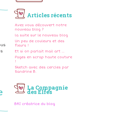
l
Articles récents
Avez vous découvert notre
nouveau blog ?
la suite sur le nouveau blog
Un peu de couleurs et des
ous
fleurs !
es
Et si on parlait mail art ...
Pages en scrap haute couture
!
Sketch avec des cercles par
Sandrine B.
La Compagnie
e
des Elfes
BRI créatrice du blog