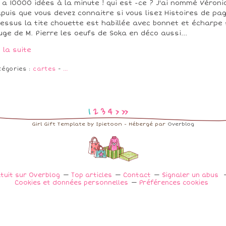
e a 10000 idées à la minute ! qui est -ce ? J'ai nommé Véroni
puis que vous devez connaitre si vous lisez Histoires de pa
dessus la tite chouette est habillée avec bonnet et écharpe 
luge de M. Pierre les oeufs de Soka en déco aussi...
e la suite
tégories :
cartes
-
…
1
2
3
4
>
>>
Girl Gift Template by Ipietoon - Hébergé par
Overblog
atuit sur Overblog
Top articles
Contact
Signaler un abus
Cookies et données personnelles
Préférences cookies