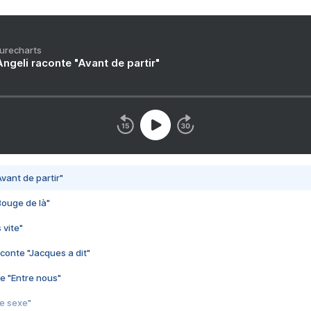
Purecharts
ngeli raconte "Avant de partir"
vant de partir"
Bouge de là"
 vite"
conte "Jacques a dit"
e "Entre nous"
3e sexe"