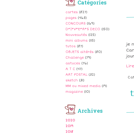
Catégories
cartes
(827)
pages
(463)
CONCOURS
(169)
D*I*V*E*R*S DECO
(150)
Nouveautés
(125)
mini albums
(115)
je 
tutos
(87)
Can
OBJETS altérés
(80)
jou
Challenge
(79)
astuces
(76)
Lir
A T C
(47)
ART POSTAL
(32)
Ca
sketch
(31)
MM ou mixed media
(19)
magazine
(10)
Archives
2020
2019
2018