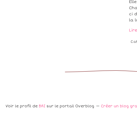
Ell
Cha
ci 
la 
Lir
Ca
Voir le profil de
BRI
sur le portail Overblog
Créer un blog gr