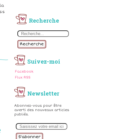
la
iss
Recherche
Recherche
Suivez-moi
Facebook
Flux RSS
Newsletter
Abonnez-vous pour être
averti des nouveaux articles
publiés.
E
m
e
a
i