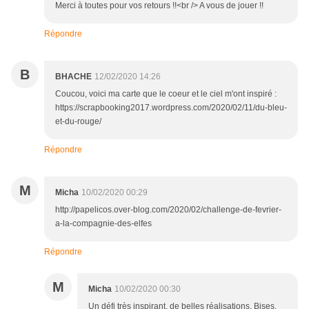
Merci à toutes pour vos retours !!<br /> A vous de jouer !!
Répondre
B
BHACHE
12/02/2020 14:26
Coucou, voici ma carte que le coeur et le ciel m'ont inspiré :
https://scrapbooking2017.wordpress.com/2020/02/11/du-bleu-
et-du-rouge/
Répondre
M
Micha
10/02/2020 00:29
http://papelicos.over-blog.com/2020/02/challenge-de-fevrier-
a-la-compagnie-des-elfes
Répondre
M
Micha
10/02/2020 00:30
Un défi très inspirant, de belles réalisations. Bises.