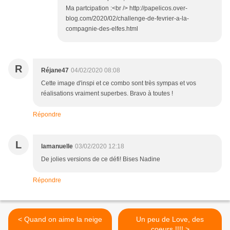
Ma partcipation :<br /> http://papelicos.over-
blog.com/2020/02/challenge-de-fevrier-a-la-
compagnie-des-elfes.html
R
Réjane47
04/02/2020 08:08
Cette image d'inspi et ce combo sont très sympas et vos
réalisations vraiment superbes. Bravo à toutes !
Répondre
L
lamanuelle
03/02/2020 12:18
De jolies versions de ce défi! Bises Nadine
Répondre
< Quand on aime la neige
Un peu de Love, des
....
coeurs !!!! >